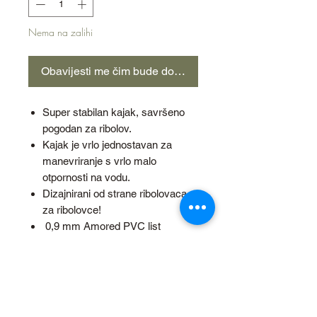
Nema na zalihi
Obavijesti me čim bude dostupno
Super stabilan kajak, savršeno
pogodan za ribolov.
Kajak je vrlo jednostavan za
manevriranje s vrlo malo
otpornosti na vodu.
Dizajnirani od strane ribolovaca
za ribolovce!
0,9 mm Amored PVC list
Proctec zračni ventili x4
Lagani 3 kom
Podesive klizne trake od
aluminija x3
Gurnite stabilizatorsku peraju