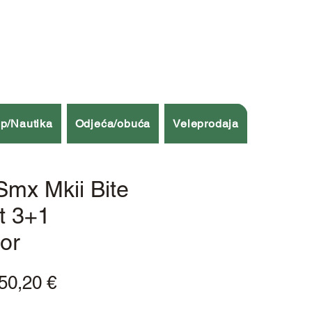
p/Nautika
Odjeća/obuća
Veleprodaja
Smx Mkii Bite
t 3+1
tor
edovna
Cijena
50,20 €
jena
s