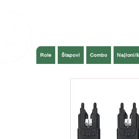
Role
Štapovi
Combo
Najloni/