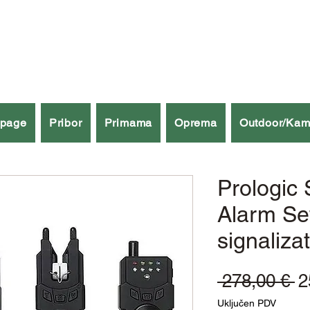
špage
Pribor
Primama
Oprema
Outdoor/Kam
Prologic 
Alarm Se
signaliza
R
 278,00 € 
2
ci
Uključen PDV