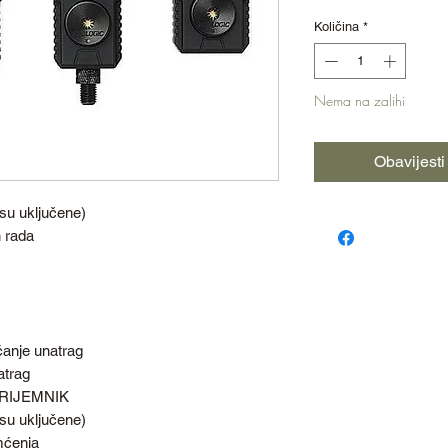
Količina
*
Nema na zalihi
Obavijest
isu uključene)
n rada
anje unatrag
atrag
 PRIJEMNIK
isu uključene)
mćenja