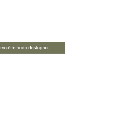
popustom
i me čim bude dostupno