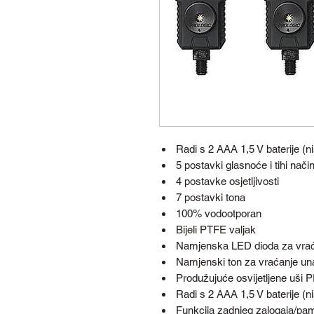
Radi s 2 AAA 1,5 V baterije (n
5 postavki glasnoće i tihi nači
4 postavke osjetljivosti
7 postavki tona
100% vodootporan
Bijeli PTFE valjak
Namjenska LED dioda za vrać
Namjenski ton za vraćanje un
Produžujuće osvijetljene uši
Radi s 2 AAA 1,5 V baterije (n
Funkcija zadnjeg zalogaja/pa