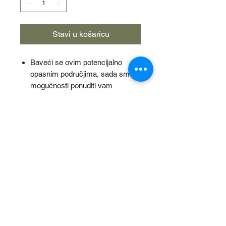
Stavi u košaricu
Baveći se ovim potencijalno
opasnim područjima, sada smo u
mogućnosti ponuditi vam
ultimativnu ponudu Carp Care i
proizvoda za ribu koji su dostupni
do danas.
Mekana i izdržljiva mreža u
kombinaciji s 2 rastezljiva
podupirača odvaja glavni okvir
osiguravajući uvijek održavanje
optimalne izmjene vode.
Dimenzije: 120 x 55cm