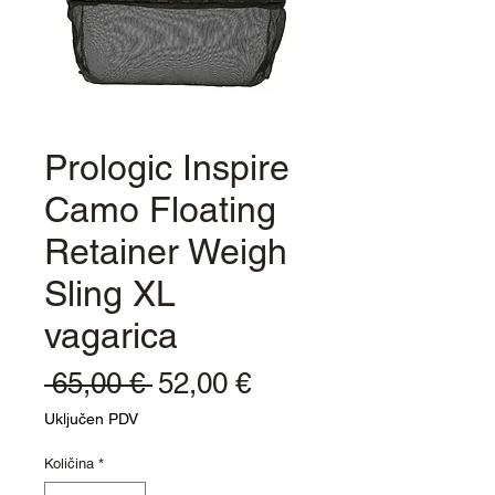
Prologic Inspire
Camo Floating
Retainer Weigh
Sling XL
vagarica
Redovna
Cijena
 65,00 € 
52,00 €
cijena
s
Uključen PDV
popustom
Količina
*