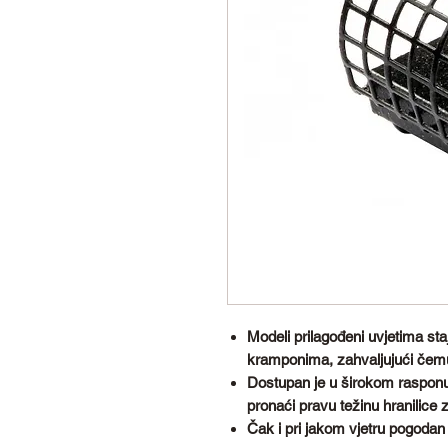
Modeli prilagođeni uvjetima sta
kramponima, zahvaljujući čemu 
Dostupan je u širokom rasponu v
pronaći pravu težinu hranilice 
Čak i pri jakom vjetru pogodan j