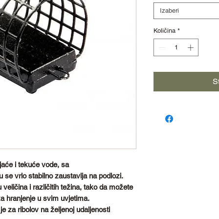
Izaberi
Količina
*
S
jaće i tekuće vode, sa
se vrlo stabilno zaustavlja na podlozi.
eličina i različitih težina, tako da možete
za hranjenje u svim uvjetima.
e za ribolov na željenoj udaljenosti