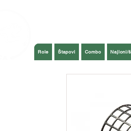
Role
Štapovi
Combo
Najloni/