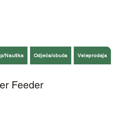
p/Nautika
Odjeća/obuća
Veleprodaja
ver Feeder
a