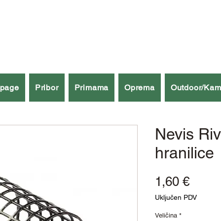
špage
Pribor
Primama
Oprema
Outdoor/Kam
Nevis Ri
hranilice
Cijen
1,60 €
Uključen PDV
Veličina
*