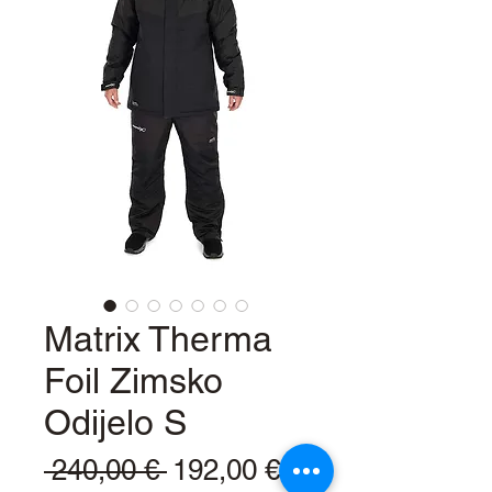
Matrix Therma
Foil Zimsko
Odijelo S
Redovna
Cijena
 240,00 € 
192,00 €