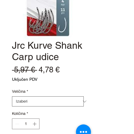
Jrc Kurve Shank
Carp udice
Redovna
Cijena
 5,97 € 
4,78 €
cijena
s
Uključen PDV
popustom
Veličina
*
Količina
*