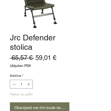
Jrc Defender
stolica
Redovna
Cijena
 65,57 € 
59,01 €
cijena
s
Uključen PDV
popustom
Količina
*
Nema na zalihi
Obavijesti me čim bude dostupno