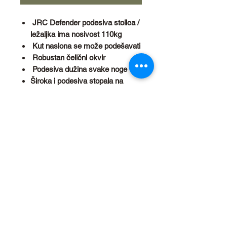
JRC Defender podesiva stolica /
ležaljka ima nosivost 110kg
Kut naslona se može podešavati
Robustan čelični okvir
Podesiva dužina svake noge
Široka i podesiva stopala na
nogama protiv propadanja u blato
Presvučena otpornim poliesterom
ispunjeno sa pjenom visoke
gustoće
Dimenzije: dubina 92cm, širina
56cm, visina 95cm
Brzo se sklapa i rasklapa za laki
transport
Težina 5.2kg