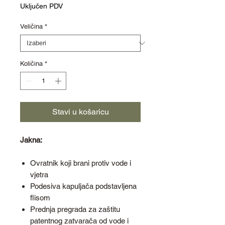
cijena
s
Uključen PDV
popustom
Veličina
*
Količina
*
Stavi u košaricu
Jakna:
Ovratnik koji brani protiv vode i
vjetra
Podesiva kapuljača podstavljena
flisom
Prednja pregrada za zaštitu
patentnog zatvarača od vode i