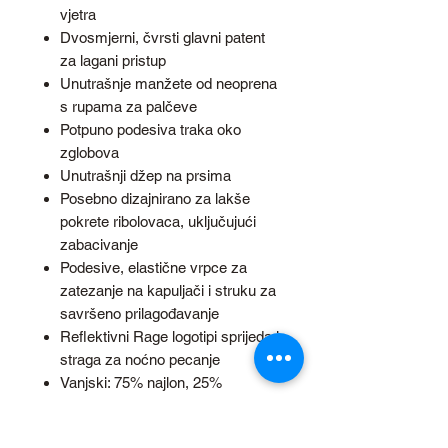
vjetra
Dvosmjerni, čvrsti glavni patent
za lagani pristup
Unutrašnje manžete od neoprena
s rupama za palčeve
Potpuno podesiva traka oko
zglobova
Unutrašnji džep na prsima
Posebno dizajnirano za lakše
pokrete ribolovaca, uključujući
zabacivanje
Podesive, elastične vrpce za
zatezanje na kapuljači i struku za
savršeno prilagođavanje
Reflektivni Rage logotipi sprijeda i
straga za noćno pecanje
Vanjski: 75% najlon, 25%
poliester. Punjenje: 100% poliester