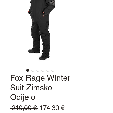
Fox Rage Winter
Suit Zimsko
Odijelo
Redovna
Cijena
 210,00 € 
174,30 €