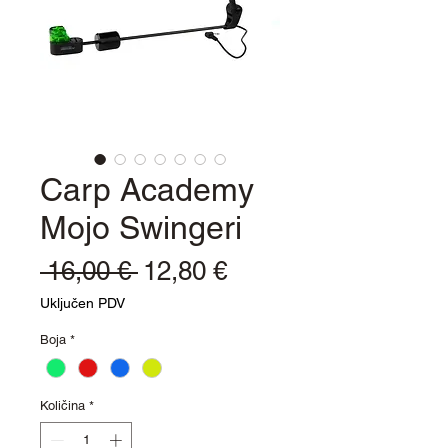
Carp Academy
Mojo Swingeri
Redovna
Cijena
 16,00 € 
12,80 €
cijena
s
Uključen PDV
popustom
Boja
*
Količina
*