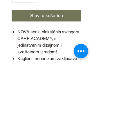
Stavi u košaricu
NOVA serija električnih swingera
CARP ACADEMY, s
jedinstvenim dizajnom i
kvalitetnom izradom!
Kuglični mehanizam zaključava i
otpušta strunu.
Zategnutost koja odgovara
debljini strune može se podesiti
vijkom za podešavanje sa strane
glave.
Može se spojiti na električni
indikator ugriza.
Ugrađena LED dioda reagira
svjetlosnim signalom kada dođe
do ugriza.