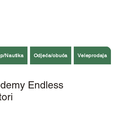
p/Nautika
Odjeća/obuća
Veleprodaja
ademy Endless
tori
ena