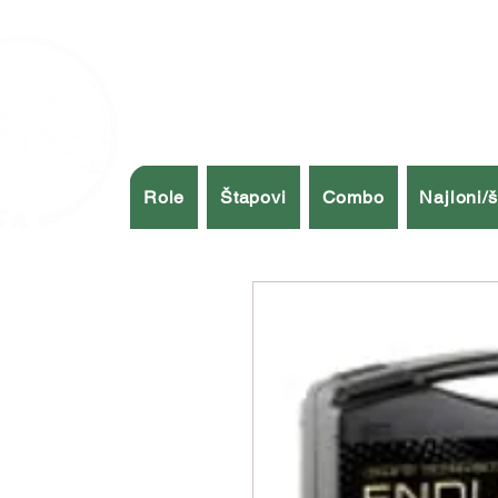
Role
Štapovi
Combo
Najloni/