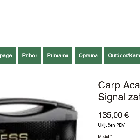
špage
Pribor
Primama
Oprema
Outdoor/Kam
Carp Ac
Signaliza
Cij
135,00 €
Uključen PDV
Model
*