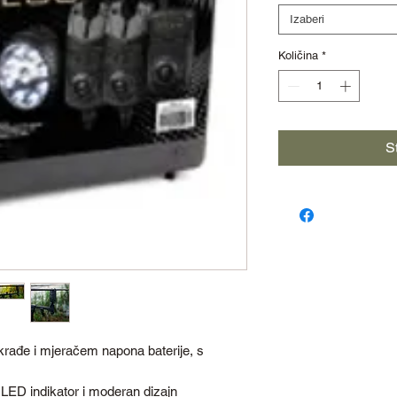
Izaberi
Količina
*
S
 krađe i mjeračem napona baterije, s
i LED indikator i moderan dizajn