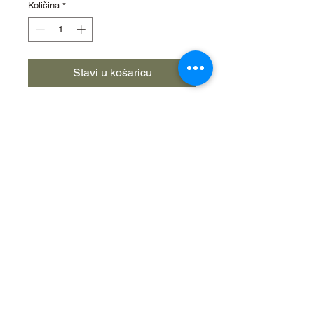
Količina
*
Stavi u košaricu
Brzo tonući najlon.
Mekan, rastezljiv i jak na čvoru.
Omogćuje daleke zabačaje.
Deep Purple 1000m/0,25mm 8.5kg
Deep Purple 1000m/0,28mm 9.9kg
Deep Purple 1000m/0,30mm 11.8kg
Deep Purple 1000m/0,35mm 15.8kg
2026. Žabica-spin d.o.o. Sva prava
pridržana. Zabranjeno je kopiranje