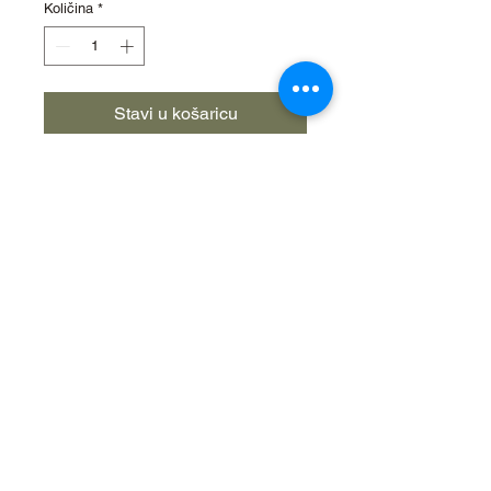
Količina
*
Stavi u košaricu
Integrirani FlashDisc™
poboljšava stabilnost i točnost
bacanja i daje mamcu pravu
akciju.
Model od 3,5 cm je savršena
varalica za pastrve, klena štuku i
smuđa!
2026. Žabica-spin d.o.o. Sva prava
pridržana. Zabranjeno je kopiranje
materijala ili objava