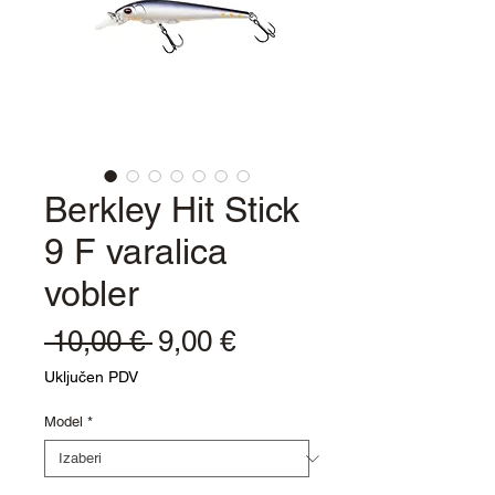
Berkley Hit Stick
9 F varalica
vobler
Redovna
Cijena
 10,00 € 
9,00 €
cijena
s
Uključen PDV
popustom
Model
*