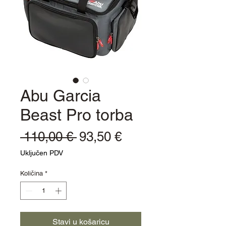
Abu Garcia
Beast Pro torba
Redovna
Cijena
 110,00 € 
93,50 €
cijena
s
Uključen PDV
popustom
Količina
*
Stavi u košaricu