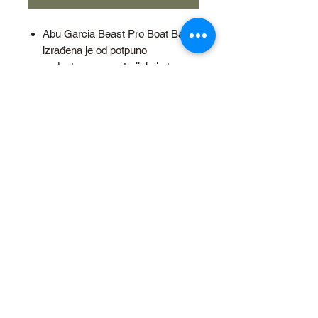
Abu Garcia Beast Pro Boat Bag
izrađena je od potpuno
vodootpornog materijala i otporne
podloge.
Torbe su potpuno ugodne na
obali, brodu, molu ili stazi.
100% vodotporna
Dolazi sa 4 kutije za sitan pribor ili
varalice.
Dimenzije 49x32x26cm
2026. Žabica-spin d.o.o. Sva prava
pridržana. Zabranjeno je kopiranje
materijala ili objava
koje se nalaze na ovim web stranicama