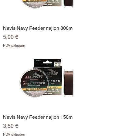
Nevis Navy Feeder najlon 300m
Cijena
5,00 €
PDV uključen
Nevis Navy Feeder najlon 150m
Cijena
3,50 €
PDV uključen