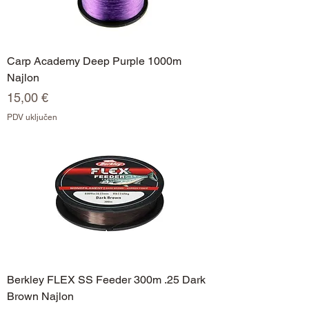
Carp Academy Deep Purple 1000m
Najlon
Cijena
15,00 €
PDV uključen
Berkley FLEX SS Feeder 300m .25 Dark
Brown Najlon