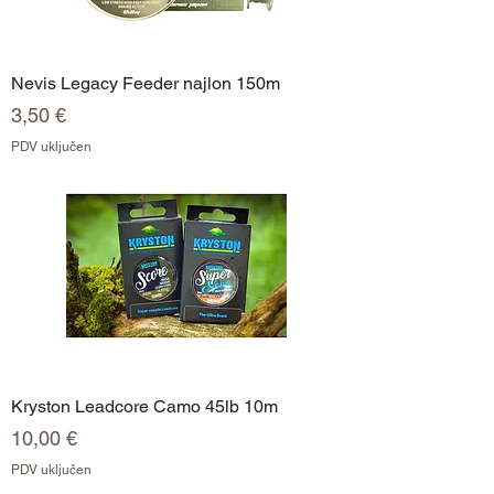
Nevis Legacy Feeder najlon 150m
Cijena
3,50 €
PDV uključen
Kryston Leadcore Camo 45lb 10m
Cijena
10,00 €
PDV uključen