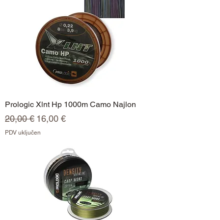
Prologic Xlnt Hp 1000m Camo Najlon
Redovna cijena
Cijena s popustom
20,00 €
16,00 €
PDV uključen