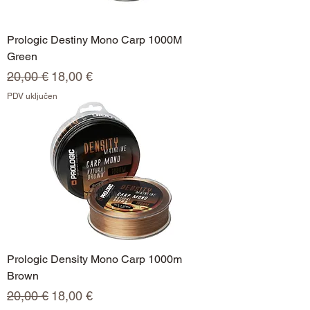
Prologic Destiny Mono Carp 1000M
Green
Redovna cijena
Cijena s popustom
20,00 €
18,00 €
PDV uključen
Prologic Density Mono Carp 1000m
Brown
Redovna cijena
Cijena s popustom
20,00 €
18,00 €