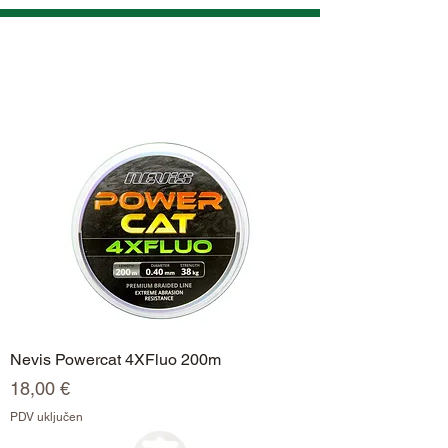
ŠPAGE
Nevis Powercat 4XFluo 200m
Cijena
18,00 €
PDV uključen