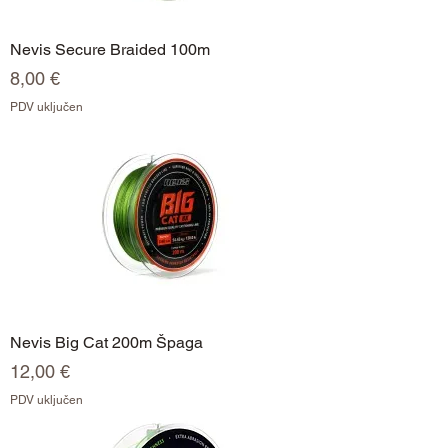
Nevis Secure Braided 100m
Cijena
8,00 €
PDV uključen
Nevis Big Cat 200m Špaga
Cijena
12,00 €
PDV uključen