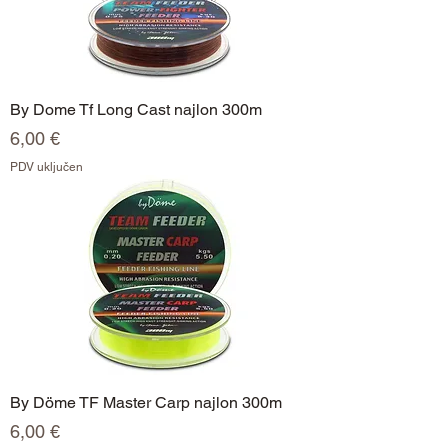
By Dome Tf Long Cast najlon 300m
Cijena
6,00 €
PDV uključen
By Döme TF Master Carp najlon 300m
Cijena
6,00 €