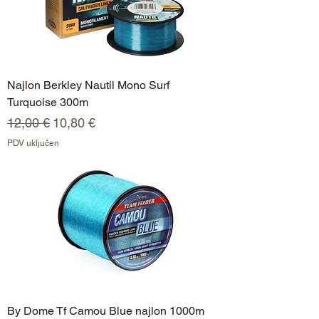
Najlon Berkley Nautil Mono Surf
Turquoise 300m
Redovna cijena
Cijena s popustom
12,00 €
10,80 €
PDV uključen
By Dome Tf Camou Blue najlon 1000m