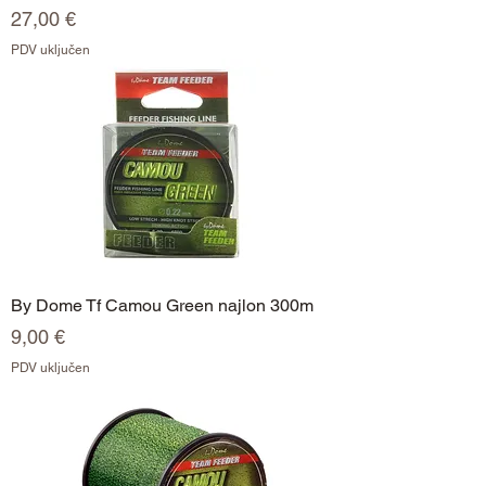
Cijena
27,00 €
PDV uključen
By Dome Tf Camou Green najlon 300m
Cijena
9,00 €
PDV uključen