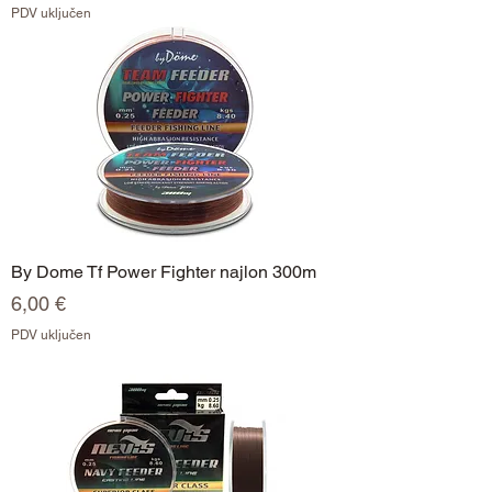
PDV uključen
By Dome Tf Power Fighter najlon 300m
Cijena
6,00 €
PDV uključen