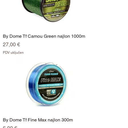
By Dome Tf Camou Green najlon 1000m
Cijena
27,00 €
PDV uključen
By Dome Tf Fine Max najlon 300m
Cijena