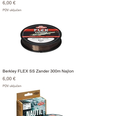
Cijena
6,00 €
PDV uključen
Berkley FLEX SS Zander 300m Najlon
Cijena
6,00 €
PDV uključen