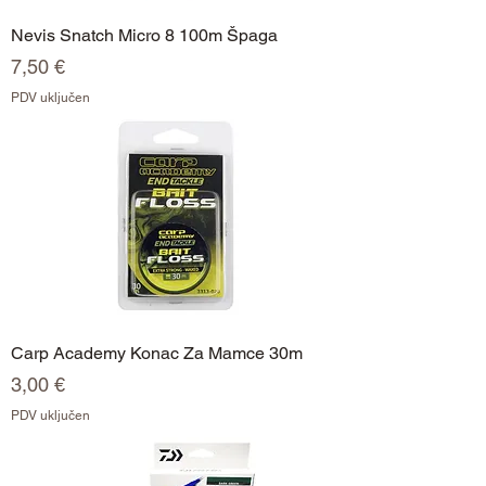
Nevis Snatch Micro 8 100m Špaga
Cijena
7,50 €
PDV uključen
Carp Academy Konac Za Mamce 30m
Cijena
3,00 €
PDV uključen