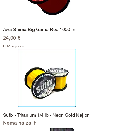
Awa Shima Big Game Red 1000 m
Cijena
24,00 €
PDV uključen
Sufix - Tritanium 1/4 lb - Neon Gold Najlon
Nema na zalihi