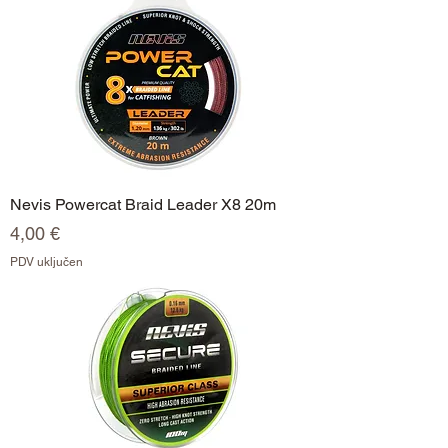
Nevis Powercat Braid Leader X8 20m
Cijena
4,00 €
PDV uključen