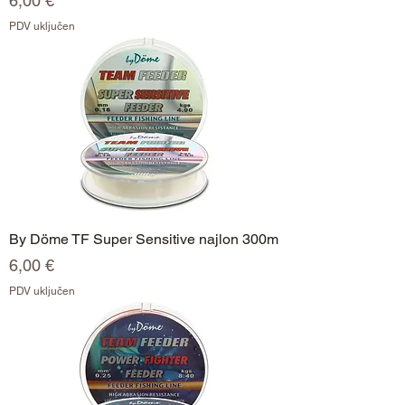
6,00 €
PDV uključen
By Döme TF Super Sensitive najlon 300m
Cijena
6,00 €
PDV uključen