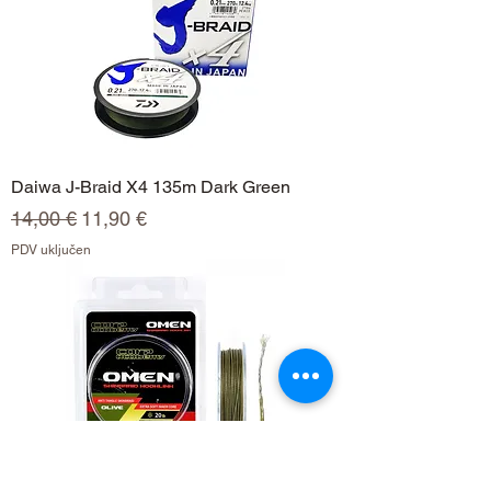
Daiwa J-Braid X4 135m Dark Green
Redovna cijena
Cijena s popustom
14,00 €
11,90 €
PDV uključen