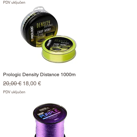
PDV uključen
Prologic Density Distance 1000m
Redovna cijena
Cijena s popustom
20,00 €
18,00 €
PDV uključen