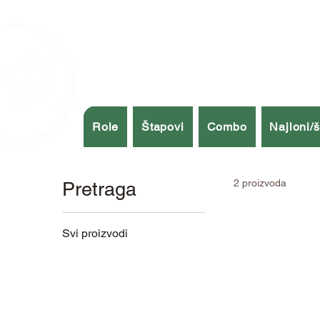
Role
Štapovi
Combo
Najloni/
2 proizvoda
Pretraga
Svi proizvodi