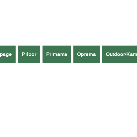
špage
Pribor
Primama
Oprema
Outdoor/Kam