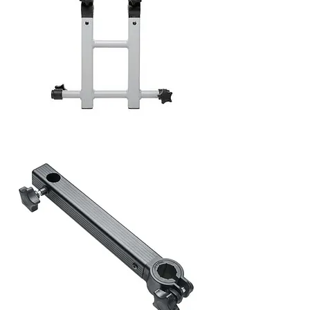
Shakespeare
Superteam
Umbrella
Arm