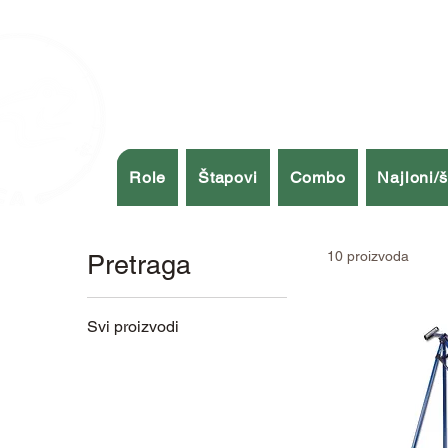
Role
Štapovi
Combo
Najloni/
10 proizvoda
Pretraga
Svi proizvodi