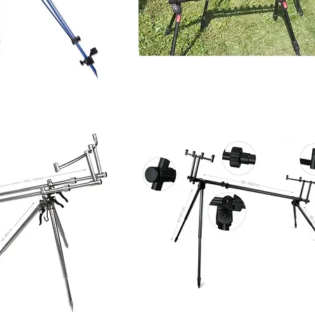
Top
Mix
Držač
Štapova
S
4
Noge
Za
12
Štapova