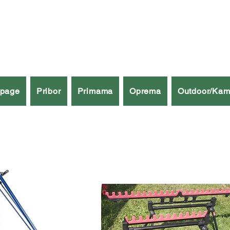
špage
Pribor
Primama
Oprema
Outdoor/Kam