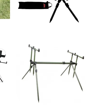
Jrc
X-
lite
DR
Rod
Pod