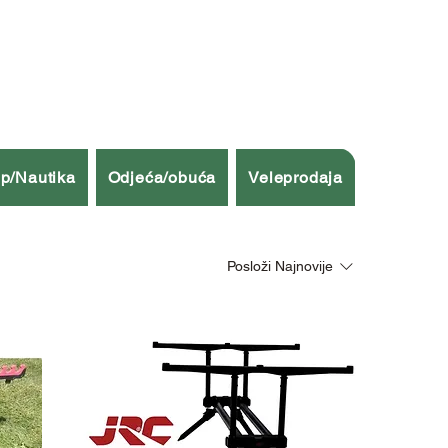
p/Nautika
Odjeća/obuća
Veleprodaja
Posloži
Najnovije