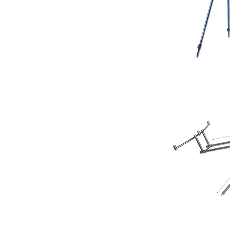
Shakespeare
Salt
Beach
Rest
Tripod