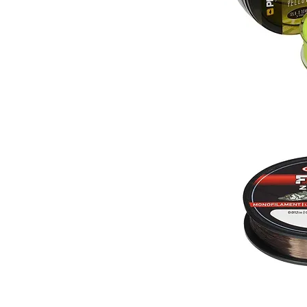
Prologic
Density
Distance
1000m