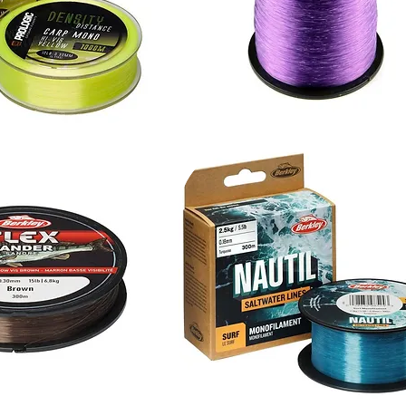
Carp
Academy
Deep
Purple
1000m
Najlon