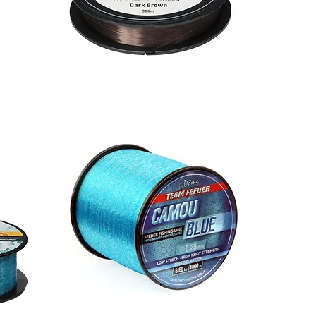
Berkley
FLEX
SS
Feeder
300m
.25
Dark
Brown
Najlon