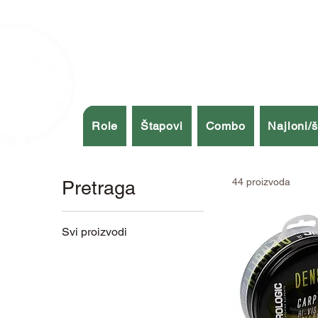
Role
Štapovi
Combo
Najloni/
44 proizvoda
Pretraga
Svi proizvodi