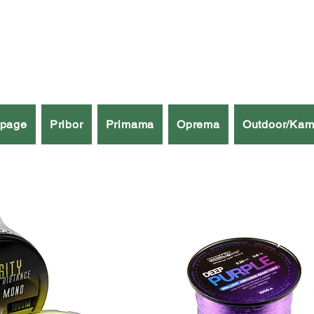
špage
Pribor
Primama
Oprema
Outdoor/Kam