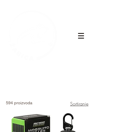
594 proizvoda
Sortiranje