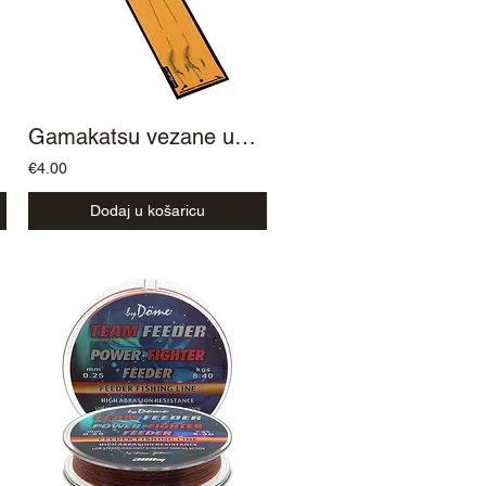
Gamakatsu vezane udice Str Blow Black
€4.00
Dodaj u košaricu