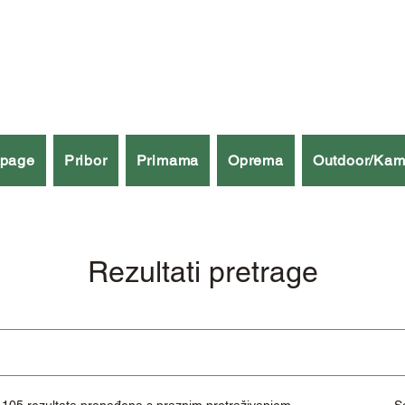
špage
Pribor
Primama
Oprema
Outdoor/Kam
Rezultati pretrage
1105 rezultata pronađena s praznim pretraživanjem
S