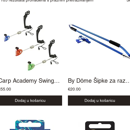
Carp Academy Swingeri Trion 3kom
By Döme Šipke za razmjeravanje
€55.00
€20.00
Dodaj u košaricu
Dodaj u košaricu