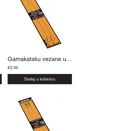
Gamakatsku vezane udice Str Basic Ring
€3.50
Dodaj u košaricu