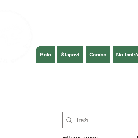
Role
Štapovi
Combo
Najloni/