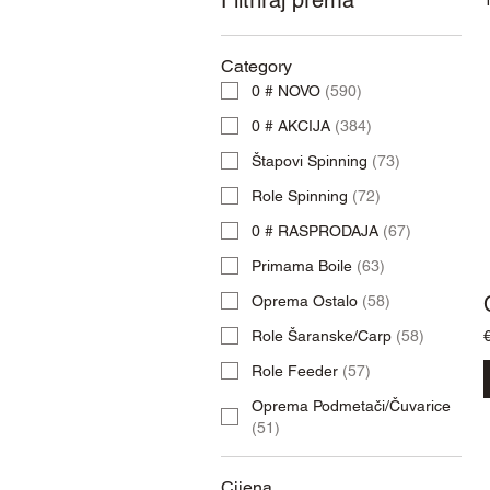
Filtriraj prema
Category
0 # NOVO
(
590
)
0 # AKCIJA
(
384
)
Štapovi Spinning
(
73
)
Role Spinning
(
72
)
0 # RASPRODAJA
(
67
)
Primama Boile
(
63
)
Oprema Ostalo
(
58
)
Role Šaranske/Carp
(
58
)
Role Feeder
(
57
)
Oprema Podmetači/Čuvarice
(
51
)
Cijena