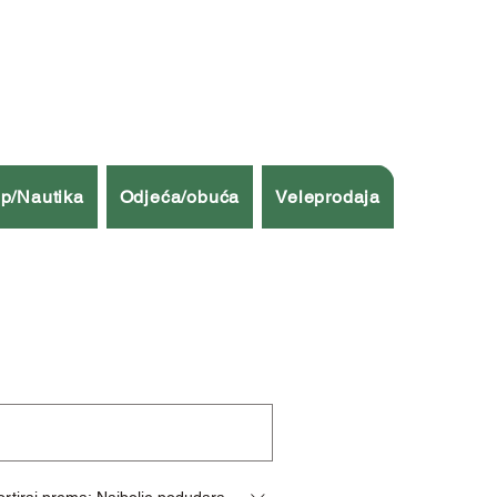
p/Nautika
Odjeća/obuća
Veleprodaja
ortiraj prema:
Najbolje podudaranje