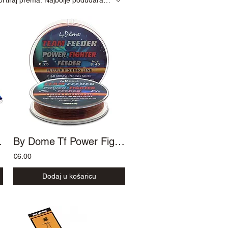
 daljine
By Dome Tf Power Fighter najlon 300m
€6.00
Dodaj u košaricu