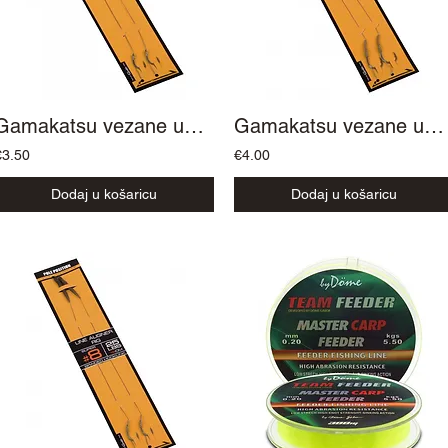
Gamakatsu vezane udice Str Basic Rig Super
Gamakatsu vezane udice Str Snowman
€3.50
€4.00
Dodaj u košaricu
Dodaj u košaricu