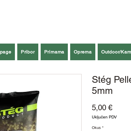
špage
Pribor
Primama
Oprema
Outdoor/Kam
Stég Pell
5mm
Cijen
5,00 €
Uključen PDV
Okus
*