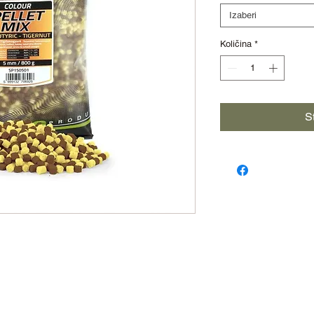
Izaberi
Količina
*
S