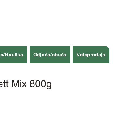
p/Nautika
Odjeća/obuća
Veleprodaja
ett Mix 800g
a