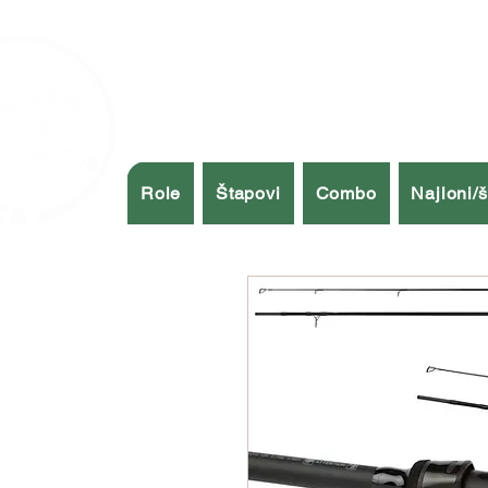
Role
Štapovi
Combo
Najloni/