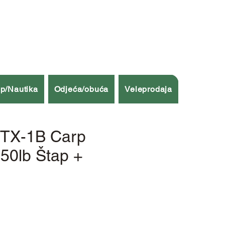
p/Nautika
Odjeća/obuća
Veleprodaja
 TX-1B Carp
.50lb Štap +
ena