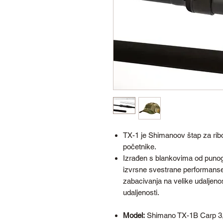
TX-1 je Shimanoov štap za ribo
početnike.
Izrađen s blankovima od punog
izvrsne svestrane performanse 
zabacivanja na velike udaljeno
udaljenosti.
Model:
Shimano TX-1B Carp 3,9