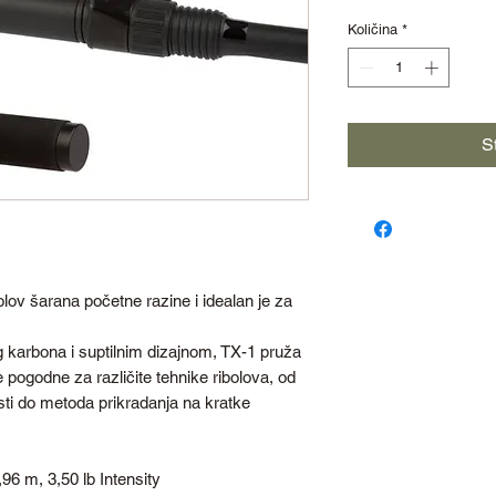
Količina
*
S
lov šarana početne razine i idealan je za
 karbona i suptilnim dizajnom, TX-1 pruža
pogodne za različite tehnike ribolova, od
sti do metoda prikradanja na kratke
6 m, 3,50 lb Intensity