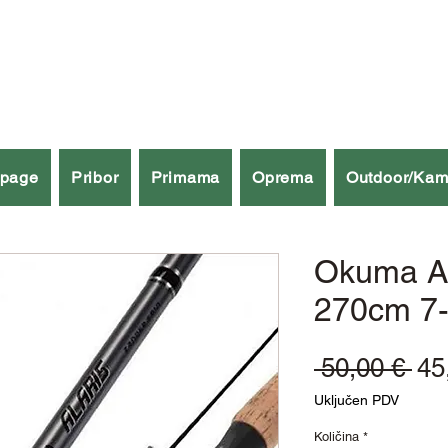
špage
Pribor
Primama
Oprema
Outdoor/Kam
Okuma Al
270cm 7-
Re
 50,00 € 
45
cij
Uključen PDV
Količina
*