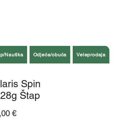
p/Nautika
Odjeća/obuća
Veleprodaja
aris Spin
28g Štap
dovna
Cijena
,00 €
ena
s
popustom