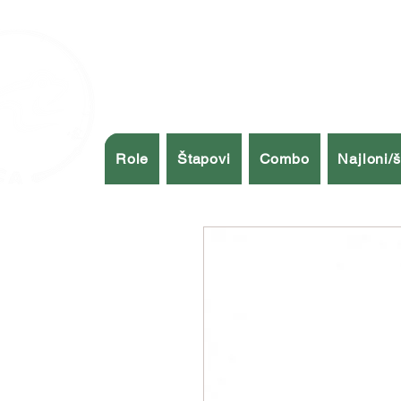
Role
Štapovi
Combo
Najloni/