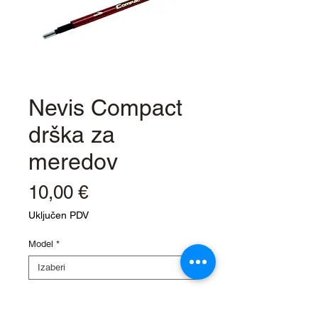
Nevis Compact
drška za
meredov
Cijena
10,00 €
Uključen PDV
Model
*
Količina
*