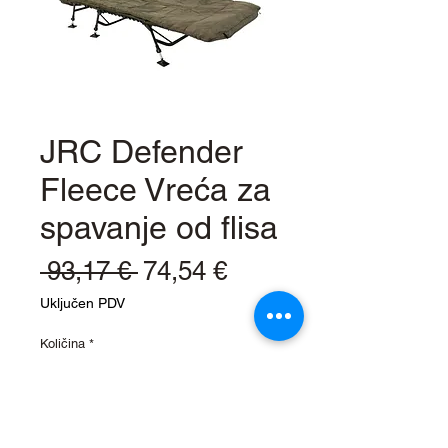
JRC Defender
Fleece Vreća za
spavanje od flisa
Redovna
Cijena
 93,17 € 
74,54 €
cijena
s
Uključen PDV
popustom
Količina
*
Stavi u košaricu