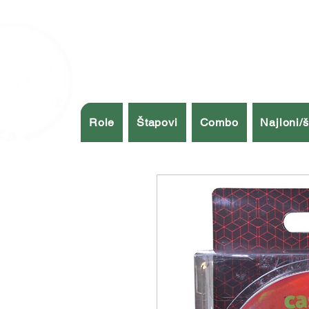
Role
Štapovi
Combo
Najloni/