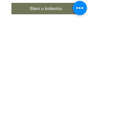
Stavi u košaricu
Dužina: 2,40 m
Težina bacanja: 5-25 gr
Sekcije: 2
Akcija: F (brza)
Transportna dužina: 123 cm
30T karbon
Inovativni dizajn
2026. Žabica-spin d.o.o. Sva prava
pridržana. Zabranjeno je kopiranje
materijala ili objava
koje se nalaze na ovim web stranicama
bez pristanka tvrtke Žabica spin d.o.o.